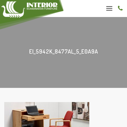
EI_5942K_8477AL_5_E0A9A